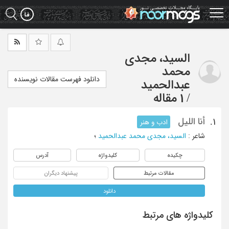
Ski
t
mai
conten
السید، مجدی
محمد
دانلود فهرست مقالات نویسنده
عبدالحمید
/
1 مقاله
أنا اللیل
1.
ادب و هنر
شاعر
:
السید، مجدی محمد عبدالحمید
؛
چکیده
کلیدواژه
آدرس
مقالات مرتبط
پیشنهاد دیگران
دانلود
کلیدواژه های مرتبط