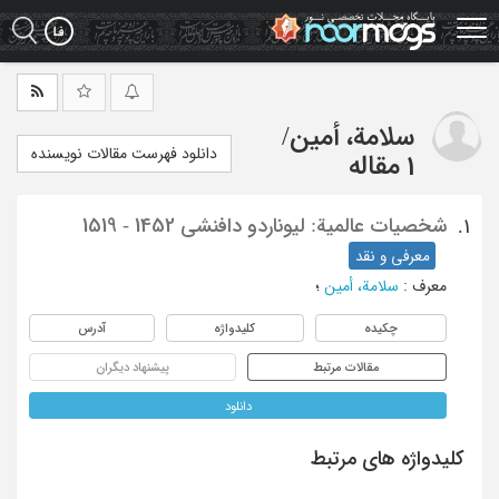
Ski
t
mai
conten
سلامة، أمین
/
دانلود فهرست مقالات نویسنده
1 مقاله
شخصیات عالمیة: لیوناردو دافنشی 1452 - 1519
1.
معرفی و نقد
معرف
:
سلامة، أمین
؛
چکیده
کلیدواژه
آدرس
مقالات مرتبط
پیشنهاد دیگران
دانلود
کلیدواژه های مرتبط