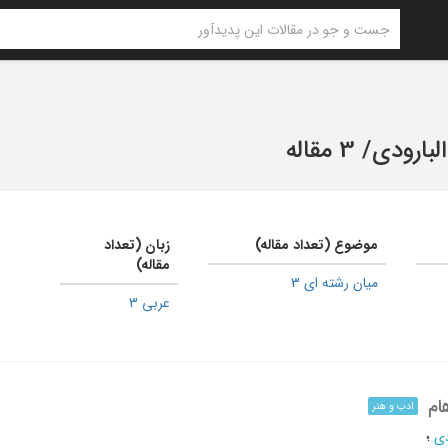
البارودی
/
3 مقاله
موضوع (تعداد مقاله)
زبان (تعداد
مقاله)
میان رشته ای 3
عربی 3
ام
ادب و هنر
دی
؛