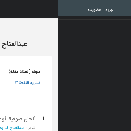
Ski
t
ورود
عضویت
mai
conten
عبدالفتاح 
مجله (تعداد مقاله)
نشریه الثقافة 3
1.
ألحان صوفیة: أوه
شاعر
:
عبدالفتاح البارو