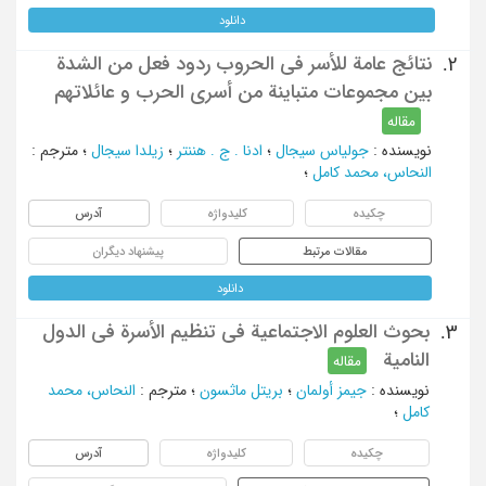
دانلود
نتائج عامة للأسر فی الحروب ردود فعل من الشدة
2.
بین مجموعات متباینة من أسری الحرب و عائلاتهم
مقاله
نویسنده
:
جولیاس سیجال
؛
ادنا . ج . هننتر
؛
زیلدا سیجال
؛
مترجم
:
النحاس، محمد کامل
؛
چکیده
کلیدواژه
آدرس
مقالات مرتبط
پیشنهاد دیگران
دانلود
بحوث العلوم الاجتماعیة فی تنظیم الأسرة فی الدول
3.
النامیة
مقاله
نویسنده
:
جیمز أولمان
؛
بریتل ماثسون
؛
مترجم
:
النحاس، محمد
کامل
؛
چکیده
کلیدواژه
آدرس