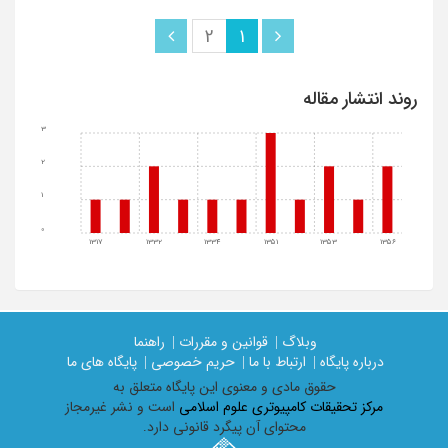
2
1
روند انتشار مقاله
3
2
1
0
1317
1332
1334
1351
1353
1356
وبلاگ |
قوانین و مقررات |
راهنما
درباره پایگاه |
ارتباط با ما |
حریم خصوصی |
پایگاه های ما
حقوق مادی و معنوی اين پايگاه متعلق به
مرکز تحقیقات کامپیوتری علوم اسلامی
است و نشر غیرمجاز
محتوای آن پیگرد قانونی دارد.