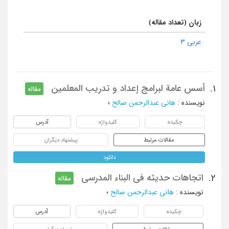
زبان (تعداد مقاله)
عربی 3
أسس عامة لبرامج إعداد و تدریب المعلمین
1.
مقاله
نویسنده
:
هانی عبدالرحمن صالح
؛
چکیده
کلیدواژه
آدرس
مقالات مرتبط
پیشنهاد دیگران
دانلود
اتجاهات حدیثه فی البناء المدرسی
2.
مقاله
نویسنده
:
هانی عبدالرحمن صالح
؛
چکیده
کلیدواژه
آدرس