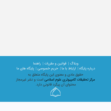
وبلاگ |
قوانین و مقررات |
راهنما
درباره پایگاه |
ارتباط با ما |
حریم خصوصی |
پایگاه های ما
حقوق مادی و معنوی اين پايگاه متعلق به
مرکز تحقیقات کامپیوتری علوم اسلامی
است و نشر غیرمجاز
محتوای آن پیگرد قانونی دارد.