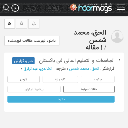
Ski
t
mai
conten
الحق، محمد
شمس
دانلود فهرست مقالات نویسنده
/
1 مقاله
الجامعات و التعلیم العالی فی باکستان
1.
خبر و گزارش
گزارشگر
:
الحق، محمد شمس
؛
مترجم
:
الخالدی، عبدالرازق
؛
چکیده
کلیدواژه
آدرس
مقالات مرتبط
پیشنهاد دیگران
دانلود