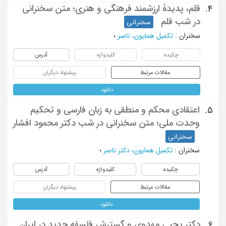
قلم، پدیدۀ ارزشمند فرهنگی و هنری؛ متن سخنرانی
4.
در شب قلم
سخنرانی
سخنران
:
تکمیل همایون، ناصر
؛
چکیده
کلیدواژه
آدرس
مقالات مرتبط
پیشنهاد دیگران
دانلود
اعتقادی محکم و منطقی به زبان فارسی و تحکیم
5.
وحدت ملی؛ متن سخنرانی در شب دکتر محمود افشار
سخنرانی
سخنران
:
تکمیل همایون، دکتر ناصر
؛
چکیده
کلیدواژه
آدرس
مقالات مرتبط
پیشنهاد دیگران
دانلود
دکتر یحیی مهدوی و گسترش فلسفه جدید در ایران
6.