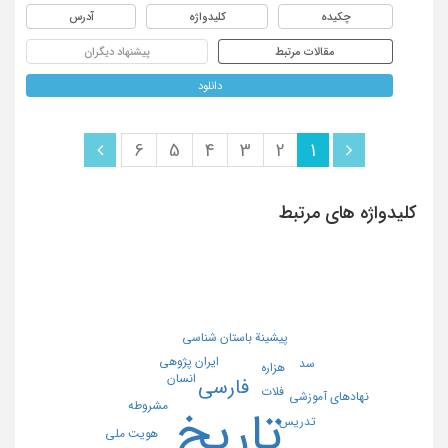
چکیده
کلیدواژه
آدرس
مقالات مرتبط
پیشنهاد دیگران
دانلود
6
5
4
3
2
1
کلیدواژه های مرتبط
پیشینة باستان شناسی
ایران پژوهی
سد
هزاره
انسان
فارسی
فلات
نهادهای آموزشی
مشروطه
تاریخ
تدریس
هویت ملی