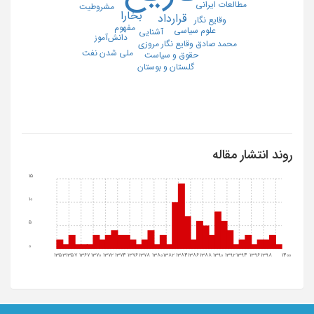
مطالعات ایرانی
مشروطیت
بخارا
قرارداد
وقایع نگار
مفهوم
علوم سیاسی
آشنایی
دانش‌آموز
محمد صادق وقایع نگار مروزی
ملی شدن نفت
حقوق و سیاست
گلستان و بوستان
روند انتشار مقاله
15
10
5
0
1353
1357
1367
1370
1372
1374
1376
1378
1380
1382
1384
1386
1388
1390
1392
1394
1396
1398
1400