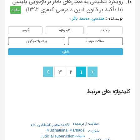
رویکرد تطبیقی به معیارهای ناظر بر بازجویی پلیسی
10.
(با تأکید بر قانون آیین دادرسی کیفری 1392)
مقاله
نویسنده
:
مقدسی، محمد باقر
؛
چکیده
کلیدواژه
آدرس
مقالات مرتبط
پیشنهاد دیگران
دانلود
3
2
1
کلیدواژه های مرتبط
حمایت از بزه‌دیده
قاعده معتبر ناشناختن ادله
Multinational Marriage
شکایت
خانواده
judicial supervision
نقض حقوق بشر