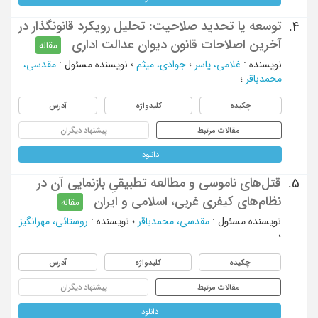
توسعه یا تحدید صلاحیت: تحلیل رویکرد قانونگذار در
4.
آخرین اصلاحات قانون دیوان عدالت اداری
مقاله
نویسنده
:
غلامی، یاسر
؛
جوادی، میثم
؛
نویسنده مسئول
:
مقدسی،
محمدباقر
؛
چکیده
کلیدواژه
آدرس
مقالات مرتبط
پیشنهاد دیگران
دانلود
قتل‌‌های ناموسی و مطالعه تطبیقیِ بازنمایی آن در
5.
نظام‌‌های کیفری غربی، اسلامی و ایران
مقاله
نویسنده مسئول
:
مقدسی، محمدباقر
؛
نویسنده
:
روستائی، مهرانگیز
؛
چکیده
کلیدواژه
آدرس
مقالات مرتبط
پیشنهاد دیگران
دانلود