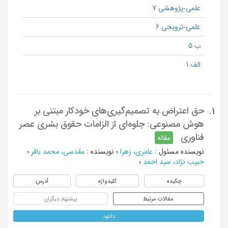
علمی-پژوهشی 7
علمی-ترویجی 6
ب 5
الف 1
حق اعتراض به تصمیم‌گیری‌های خودکار مبتنی بر
1.
هوش مصنوعی: جلوه‌ای از الزامات حقوق بشری عصر
فناوری
مقاله
نویسنده مسئول
:
عامری، زهرا
؛
نویسنده
:
مقدسی، محمد باقر
؛
حبیب نژاد، سید احمد
؛
چکیده
کلیدواژه
آدرس
مقالات مرتبط
پیشنهاد دیگران
دانلود