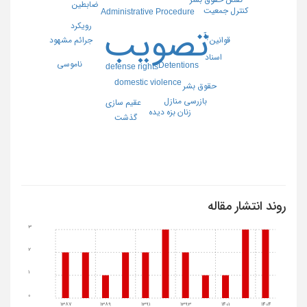
ضابطین
کنترل جمعیت
Administrative Procedure
رویکرد
تصویب
بآ
جرائم مشهود
قوانین
اسناد
ناموسی
Detentions
defense rights
domestic violence
حقوق بشر
بازرسی منازل
عقیم سازی
زنان بزه دیده
گذشت
روند انتشار مقاله
3
2
1
0
1387
1389
1391
1393
1401
1404