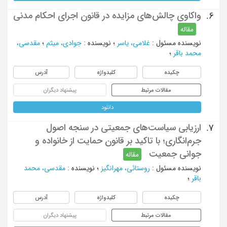
واکاوی چالش‌های مزایده در قانون اجرای احکام مدنی
6.
مقاله
نویسنده مسئول
:
غلامی، یاسر
؛
نویسنده
:
جوادی، میثم
؛
مقدسی،
محمد باقر
؛
چکیده
کلیدواژه
آدرس
مقالات مرتبط
پیشنهاد دیگران
دانلود
ارزیابی سیاست‌های جمعیتی در سنجه اصول
7.
جرم‌انگاری؛ با تاکید بر قانون حمایت از خانواده و
جوانی جمعیت
مقاله
نویسنده مسئول
:
روستائی، مهرانگیز
؛
نویسنده
:
مقدسی، محمد
باقر
؛
چکیده
کلیدواژه
آدرس
مقالات مرتبط
پیشنهاد دیگران