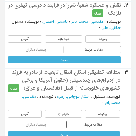
نقش و عملکرد شعبۀ شورا در فرایند دادرسی کیفری در
2.
بلژیک
مقاله
نویسنده
:
مقدسی، محمد باقر
؛
قاسمی، احسان
؛
نویسنده مسئول
:
خالقی، علی
؛
چکیده
کلیدواژه
آدرس
مقالات مرتبط
پیشنهاد دیگران
دانلود
مطالعه تطبیقی امکان انتقال تابعیت از مادر به فرزند
3.
در ازدواج‌های چندملیتی (حقوق آمریکا و برخی
کشورهای خاورمیانه از قبیل افغانستان و عراق)
مقاله
نویسنده مسئول
:
افشار قوچانی، زهره
؛
نویسنده
:
مقدسی،
محمدباقر
؛
چکیده
کلیدواژه
آدرس
مقالات مرتبط
پیشنهاد دیگران
دانلود