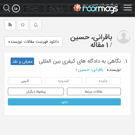
Ski
t
mai
conten
باقرانی، حسین
دانلود فهرست مقالات نویسنده
/
1 مقاله
نگاهی به دادگاه های کیفری بین المللی
1.
معرفی و نقد
نویسنده
:
باقرانی، حسین
؛
چکیده
کلیدواژه
آدرس
مقالات مرتبط
پیشنهاد دیگران
دانلود