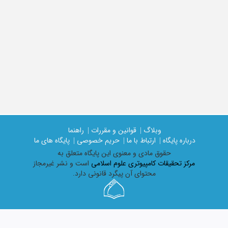
وبلاگ |
قوانین و مقررات |
راهنما
درباره پایگاه |
ارتباط با ما |
حریم خصوصی |
پایگاه های ما
حقوق مادی و معنوی اين پايگاه متعلق به
مرکز تحقیقات کامپیوتری علوم اسلامی
است و نشر غیرمجاز
محتوای آن پیگرد قانونی دارد.