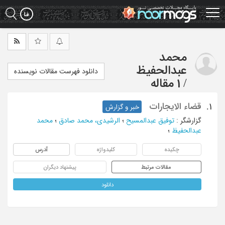
Ski
t
mai
conten
محمد
عبدالحفیظ
دانلود فهرست مقالات نویسنده
/
1 مقاله
قضاء الایجارات
1.
خبر و گزارش
گزارشگر
:
توفیق عبدالمسیح
؛
الرشیدی، محمد صادق
؛
محمد
عبدالحفیظ
؛
چکیده
کلیدواژه
آدرس
مقالات مرتبط
پیشنهاد دیگران
دانلود