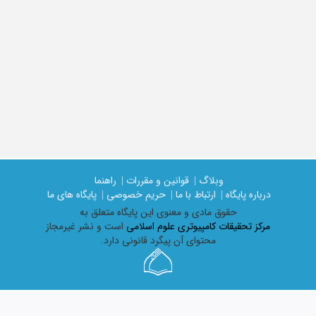
وبلاگ |
قوانین و مقررات |
راهنما
درباره پایگاه |
ارتباط با ما |
حریم خصوصی |
پایگاه های ما
حقوق مادی و معنوی اين پايگاه متعلق به
مرکز تحقیقات کامپیوتری علوم اسلامی
است و نشر غیرمجاز
محتوای آن پیگرد قانونی دارد.