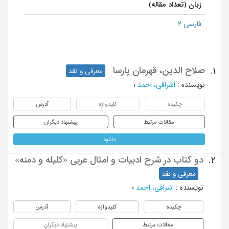
زبان (تعداد مقاله)
فارسی 2
صلاح الدین، قهرمان پارسا
1.
معرفی و نقد
نویسنده
:
اشراقی، احمد
؛
چکیده
کلیدواژه
آدرس
مقالات مرتبط
پیشنهاد دیگران
دانلود
دو کتاب در شرح ادبیات و امثال عربی «کلیله و دمنه»
2.
معرفی و نقد
نویسنده
:
اشراقی، احمد
؛
چکیده
کلیدواژه
آدرس
مقالات مرتبط
پیشنهاد دیگران