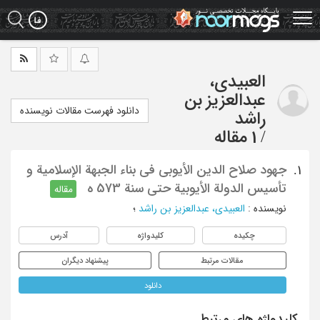
Ski
t
mai
conten
العبیدی،
عبدالعزیز بن
دانلود فهرست مقالات نویسنده
راشد
/
1 مقاله
جهود صلاح الدین الأیوبی فی بناء الجبهة الإسلامیة و
1.
تأسیس الدولة الأیوبیة حتی سنة 573 ه
مقاله
نویسنده
:
العبیدی، عبدالعزیز بن راشد
؛
چکیده
کلیدواژه
آدرس
مقالات مرتبط
پیشنهاد دیگران
دانلود
کلیدواژه های مرتبط