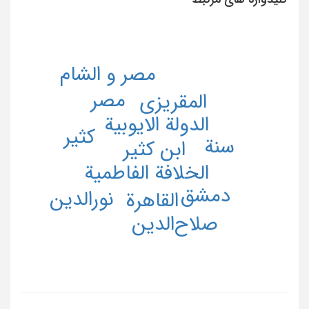
مصر و الشام
مصر
المقریزی
الدولة الایوبیة
کثیر
سنة
ابن کثیر
الخلافة الفاطمیة
دمشق
نورالدین
القاهرة
صلاح‌الدین