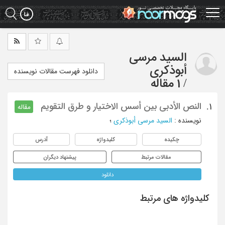
Ski
t
mai
conten
السید مرسی
أبوذکری
دانلود فهرست مقالات نویسنده
/
1 مقاله
النص الأدبی بین أسس الاختیار و طرق التقویم
1.
مقاله
نویسنده
:
السید مرسی أبوذکری
؛
چکیده
کلیدواژه
آدرس
مقالات مرتبط
پیشنهاد دیگران
دانلود
کلیدواژه های مرتبط