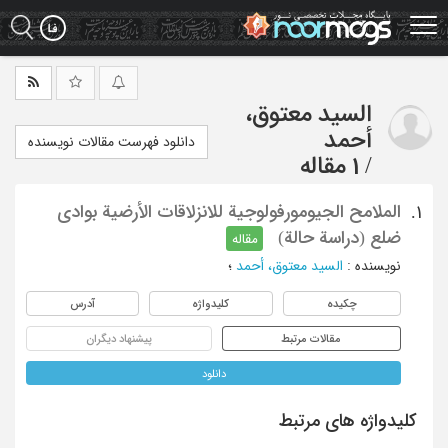
Ski
t
mai
conten
السید معتوق،
أحمد
دانلود فهرست مقالات نویسنده
/
1 مقاله
الملامح الجیومورفولوجیة للانزلاقات الأرضیة بوادی
1.
ضلع (دراسة حالة)
مقاله
نویسنده
:
السید معتوق، أحمد
؛
چکیده
کلیدواژه
آدرس
مقالات مرتبط
پیشنهاد دیگران
دانلود
کلیدواژه های مرتبط