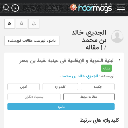
Ski
t
mai
conten
الجدیع، خالد
بن محمد
دانلود فهرست مقالات نویسنده
/
1 مقاله
البنیة اللغویة و الإیقاعیة فی عینیة لقیط بن یعمر
1.
مقاله
نویسنده
:
الجدیع، خالد بن محمد
؛
چکیده
کلیدواژه
آدرس
مقالات مرتبط
پیشنهاد دیگران
دانلود
کلیدواژه های مرتبط