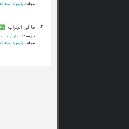
مجله
:
سرکیس
»
السنة العاشرة، 15 یولیو و أول او
2.
ما فی الجراب
مقال
نویسنده
:
ماری ینی
؛
مجله
:
سرکیس
»
السنة العاشرة، 15 افری