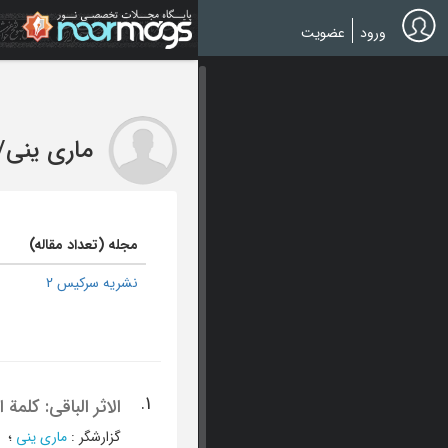
Ski
t
ورود
عضویت
mai
conten
ماری ینی
/
مجله (تعداد مقاله)
نشریه سرکیس 2
1.
الاثر الباقی: کلم
گزارشگر
:
ماری ینی
؛