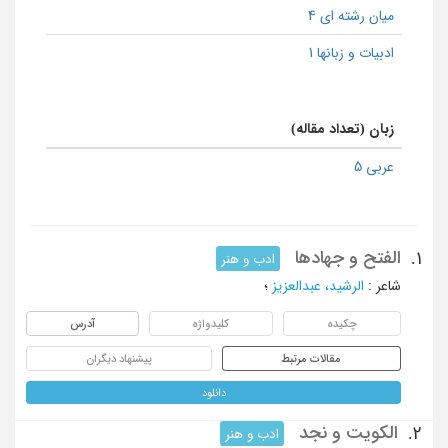
میان رشته ای 4
ادبیات و زبانها 1
زبان (تعداد مقاله)
عربی 5
الفتح و جهادها
1.
ادب و هنر
شاعر
:
الرشید، عبدالعزیز
؛
چکیده
کلیدواژه
آدرس
مقالات مرتبط
پیشنهاد دیگران
دانلود
الکویت و نجد
2.
ادب و هنر