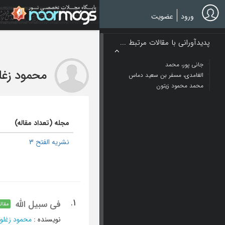
Ski
t
ورود
عضویت
mai
conten
پدیدآورانی با مقالات مرتبط ...
جانی پور، محمد
محمود زغل
الغامدی، مسفر بن سعید دماس
محمد محمود زیتون
مجله (تعداد مقاله)
نشریه الفتح 3
1.
فی سبیل الله
مقاله
نویسنده
:
محمود زغلو