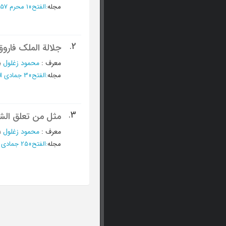
مجله
:
الفتح
»
1 محرم 1357 - العدد 591
2.
جلالة الملک فاروق
معرف
:
محمود زغلول
؛
مجله
:
الفتح
»
3 جمادی الآخرة 1355 - العدد 511
3.
مثل من تعلق الشع
معرف
:
محمود زغلول
؛
مجله
:
الفتح
»
25 جمادی الاولی 1355 - العدد 510