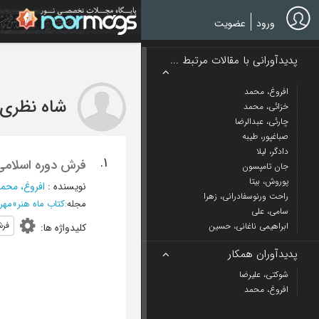
Ski
t
ورود
عضویت
mai
conten
پدیدآورانی با مقالات مرتبط ...
افروغ، محمد
شاه نظری، 
خزائی، محمد
چارئی، عبدالرضا
صباغپور، طیبه
دادگر، لیلا
1.
فرش دوره اسلامی 
جان تامپسون
پوروش، بیتا
نویسنده
:
افروغ، محم
راحت ورنوسفادرانی، زهرا
مجله
:
کتاب ماه هنر
»
مهر 1389 - شماره
سامی، علی
فر
ابراهیمی ناغانی، حسین
کلیدواژه ها
:
پدیدآوران همکار
شوکتی، علیرضا
افروغ، محمد