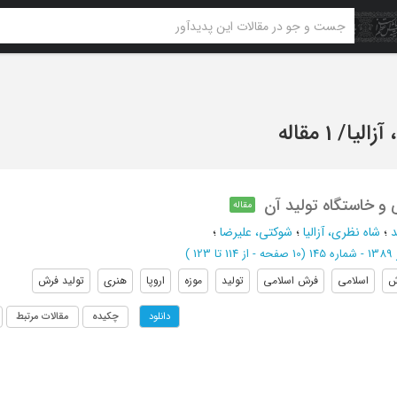
آزالیا
/
1 مقاله
و خاستگاه تولید آن
مقاله
د
؛
شاه نظری، آزالیا
؛
شوکتی، علیرضا
؛
 145
(‎10 صفحه -
از 114 تا 123
)
ش
اسلامی
فرش اسلامی
تولید
موزه
اروپا
هنری
تولید فرش
چکیده
مقالات مرتبط
دانلود