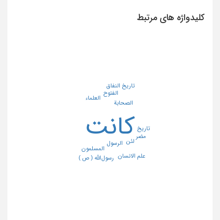
کلیدواژه های مرتبط
تاریخ النفاق
الفتوح
العلماء
الصحابة
کانت
تاریخ
مضر
لئن
الرسول
المسلمون
علم الانسان
رسول‌الله ( ص )