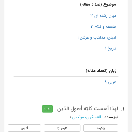
موضوع (تعداد مقاله)
میان رشته ای 3
فلسفه و کلام 3
ادیان، مذاهب و عرفان 1
تاریخ 1
زبان (تعداد مقاله)
عربی 8
لهذا أسست كليّة أصول الدّین
1.
مقاله
نویسنده
:
العسکري، مرتضي
؛
چکیده
کلیدواژه
آدرس