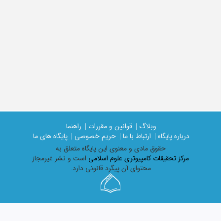
وبلاگ |
قوانین و مقررات |
راهنما
درباره پایگاه |
ارتباط با ما |
حریم خصوصی |
پایگاه های ما
حقوق مادی و معنوی اين پايگاه متعلق به
مرکز تحقیقات کامپیوتری علوم اسلامی
است و نشر غیرمجاز
محتوای آن پیگرد قانونی دارد.