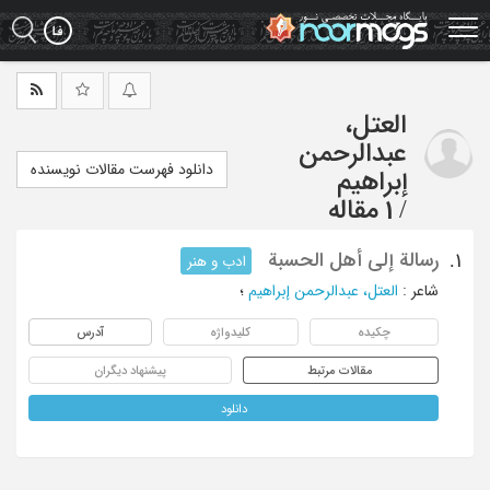
Ski
t
mai
conten
العتل،
عبدالرحمن
دانلود فهرست مقالات نویسنده
إبراهیم
/
1 مقاله
رسالة إلی أهل الحسبة
1.
ادب و هنر
شاعر
:
العتل، عبدالرحمن إبراهیم
؛
چکیده
کلیدواژه
آدرس
مقالات مرتبط
پیشنهاد دیگران
دانلود