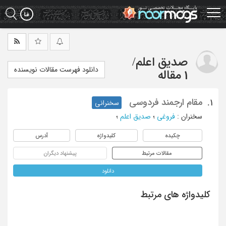
Ski
t
mai
conten
صدیق اعلم
/
دانلود فهرست مقالات نویسنده
1 مقاله
مقام ارجمند فردوسی
1.
سخنرانی
سخنران
:
فروغی
؛
صدیق اعلم
؛
چکیده
کلیدواژه
آدرس
مقالات مرتبط
پیشنهاد دیگران
دانلود
کلیدواژه های مرتبط