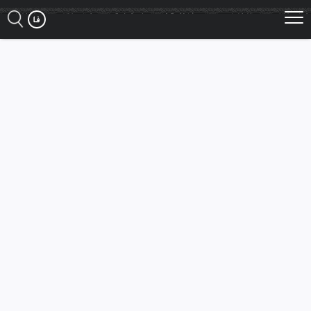
Ski
t
mai
conten