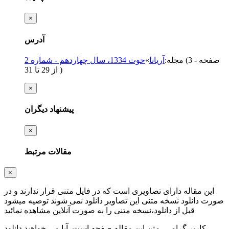
×
آدرس
(‎3 صفحه -
مجله
:
آریانا
»
حوت 1334، سال چهاردهم - شماره 2
)
از 29 تا 31
×
پیشنهاد دیگران
×
مقالات مرتبط
×
این مقاله دارای تصاویری است که در فایل متنی قرار ندارند و در
صورت دانلود نسخه متنی این تصاویر دانلود نمی شوند توصیه میشود
قبل از دانلود،نسخه متنی را به صورت آنلاین مشاهده نمائید
کاربر گرامی، متن این مقاله
صفحه است. آیا می خواهید دانلود