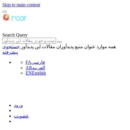
Skip to main content
Search Query
همه موارد
عنوان منبع
پدیدآوران
مقالات این پدیدآور
جستجوی
پیشرفته
فارسی
FA
العربیه
AR
EN
English
ورود
عضویت