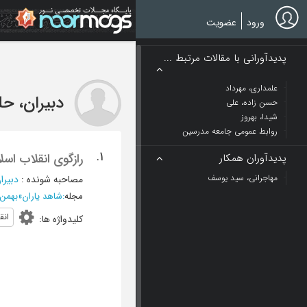
Ski
t
ورود
عضویت
mai
conten
پدیدآورانی با مقالات مرتبط ...
علمداری، مهرداد
دبیران، حل
حسن زاده، علی
شیدا، بهروز
روابط عمومی جامعه مدرسین
1.
رازگوی انقلاب اسلا
پدیدآوران همکار
مهاجرانی، سید یوسف
مصاحبه شونده
:
دبیرا
مجله
:
شاهد یاران
»
بهمن 1389 - دوره جدید - شمار
انق
کلیدواژه ها
: