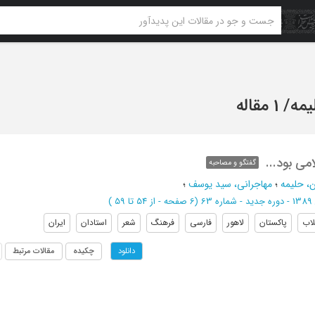
یمه
/
1 مقاله
می بود...
گفتگو و مصاحبه
ن، حلیمه
؛
مهاجرانی، سید یوسف
؛
ه 63
(‎6 صفحه -
از 54 تا 59
)
لاب
پاکستان
لاهور
فارسی
فرهنگ
شعر
استادان
ایران
چکیده
مقالات مرتبط
دانلود