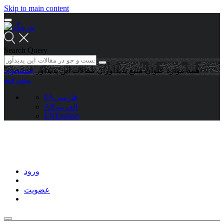
Skip to main content
Search Query
همه موارد
عنوان منبع
پدیدآوران
مقالات این پدیدآور
جستجوی
پیشرفته
فارسی
FA
العربیه
AR
EN
English
ورود
عضویت