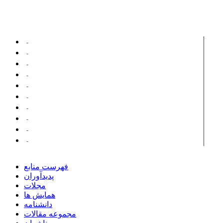
پدیدآورانی با مقالات مرتبط ...
فاتح، عبدالرضا
شه حامد، طاهر
سیدان، سید کامبیز
قمری، احسان
میرزهره، سید مرتضی
بیدآباد، بیژن
مدیریت امور استان های موسسه مطالعات و پژوهش های بازرگانی
ترکیان، نوشین
گیوریان، حسن
سرمد سعیدی، سهیل
فهرست منابع
پدیدآوران
مجلات
همایش ها
دانشنامه
مجموعه مقالات