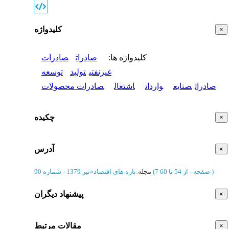
کلیدواژه
×
کلیدواژه ها
:
صادرات
صادرات
غیرنفتی
تولید
توسعه
صادرات
صنایع
واردات
اشتغال
صادرات محصولات
چکیده
×
آدرس
×
)
از 54 تا 60
(‎7 صفحه -
مجله
:
تازه‌ های اقتصاد
»
تیر 1379 - شماره 90
پیشنهاد دیگران
×
مقالات مرتبط
×