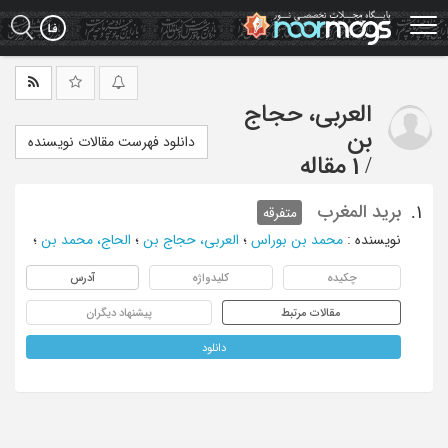
Ski
t
mai
conten
العربی، حجاج
بن
دانلود فهرست مقالات نویسنده
/
1 مقاله
برید المغرب
1.
متفرقه
نویسنده
:
محمد بن بوراس
؛
العربی، حجاج بن
؛
الحاج، محمد بن
؛
چکیده
کلیدواژه
آدرس
مقالات مرتبط
پیشنهاد دیگران
دانلود