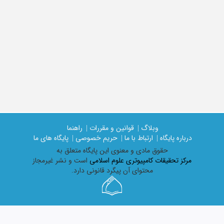
وبلاگ |
قوانین و مقررات |
راهنما
درباره پایگاه |
ارتباط با ما |
حریم خصوصی |
پایگاه های ما
حقوق مادی و معنوی اين پايگاه متعلق به
مرکز تحقیقات کامپیوتری علوم اسلامی
است و نشر غیرمجاز
محتوای آن پیگرد قانونی دارد.