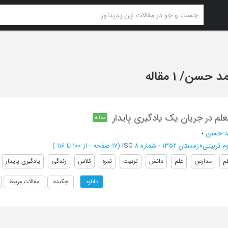
حمد حسن
/
1 مقاله
لم در جریان یک یادگیری پایدار
مقاله
مد حسن
؛
م تربیتی
»
زمستان 1352 - شماره 8
ISC
(‎17 صفحه -
از 100 تا 116
)
م
مدارس
علم
دانش
تربیت
نمره
کلاس
زندگی
یادگیری پایدار
چکیده
مقالات مرتبط
دانلود