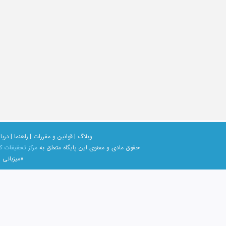
وبلاگ |
قوانین و مقررات |
راهنما |
دربار
حقوق مادی و معنوی اين پايگاه متعلق به
مرکز تحقیقات ک
«میزبانی