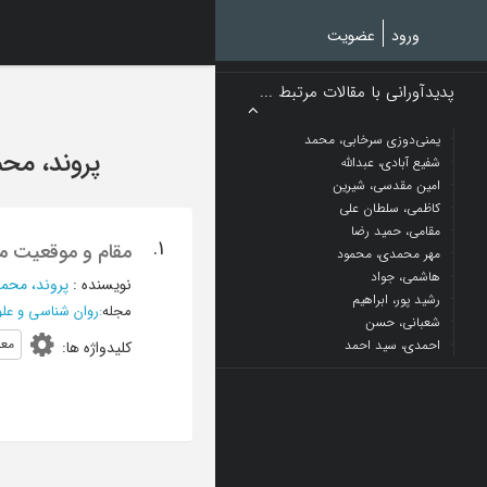
Ski
t
ورود
عضویت
mai
conten
پدیدآورانی با مقالات مرتبط ...
یمنی‌دوزی سرخابی، محمد
پروند، م
شفیع آبادی، عبدالله
امین مقدسی، شیرین
کاظمی، سلطان علی
مقامی، حمید رضا
1.
مقام و موقعیت مع
مهر محمدی، محمود
هاشمی، جواد
نویسنده
:
پروند، مح
رشید پور، ابراهیم
مجله
:
روان شناسی و علو
شعبانی، حسن
معل
احمدی، سید احمد
کلیدواژه ها
: