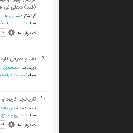
(فید) دهلی نو، هند 15-17 اکتبر (23-25 
گزارشگر
:
شیری، علی ا
مجله
:
کتاب ماه کلیات
»
آبان 
هند
کلیدواژه ها
:
9.
نقد و معرفی تازه
نویسنده
:
مسعودی، فر
مجله
:
کتاب ماه کلیات
»
ارد
10.
تاریخچه کاربرد و
نویسنده
:
شاپیرو، فردر
مجله
:
کتابداری و اطلاع 
اطل
کلیدواژه ها
: