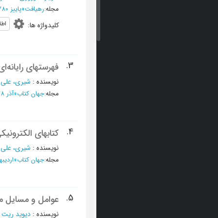
مجله
:
رهیافت
»
پاییز 1380 - شماره 25
اطل
کلیدواژه ها
:
3.
فهرستهای رایانه‌ای
نویسنده
:
شیری، علی 
مجله
:
جهان کتاب
»
آذر 1378 - شماره 91 - 94
4.
کتابهای الکترونیکی
نویسنده
:
شیری، علی 
مجله
:
جهان کتاب
»
ارديبهشت 1378 -
5.
عوامل و مسایل مهم
نویسنده
:
دیوید ریت
؛