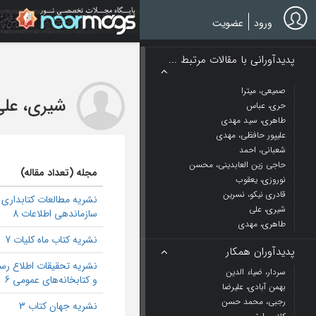
Ski
t
ورود
عضویت
mai
conten
پدیدآورانی با مقالات مرتبط ...
صمیعی، میترا
شیری، علی
حری، عباس
طاهری، سید مهدی
علیپور حافظی، مهدی
شعبانی، احمد
حاجی زین العابدینی، محسن
مجله (تعداد مقاله)
نوروزی، یعقوب
قادری نیکو، نسرین
نشریه مطالعات کتابداری 
شیری، علی
سازماندهی اطلاعات 8
طاهری، مهدی
نشریه کتاب ماه کلیات 7
پدیدآوران همکار
نشریه تحقیقات اطلاع رس
سردار، ضیاء الدین
و کتابخانه‌های عمومی 6
بهمن آبادی، علیرضا
رجبی، محمد حسن
نشریه جهان کتاب 3