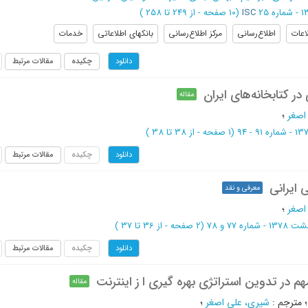
ISC
(‎10 صفحه -
از 249 تا 258
)
اعات
اطلاع‌رسانی
مرکز اطلاع‌رسانی
بانکهای اطلاعاتی
خدمات
چکیده
مقالات مرتبط
دانلود
 در کتابخانه‌های ایران
مقاله
اصغر
؛
(‎1 صفحه -
از 38 تا 38
)
چکیده
مقالات مرتبط
دانلود
 ایرانی
معرفی و نقد
اصغر
؛
 شماره 77 و 78
(‎2 صفحه -
از 36 تا 37
)
چکیده
مقالات مرتبط
دانلود
 در تدوین استراتژی بهره گیری ا ز اینترنت
مقاله
مترجم
:
شیری، علی اصغر
؛