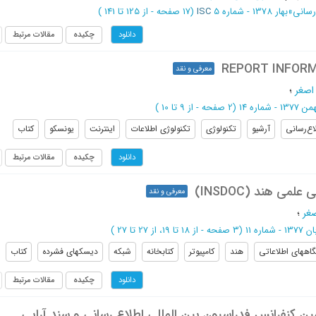
رسانی
»
بهار 1378 - شماره 5
ISC
(‎17 صفحه -
از 125 تا 141
)
چکیده
مقالات مرتبط
دانلود
REPORT INFOR
معرفی و نقد
اصغر
؛
 1377 - شماره 14
(‎2 صفحه -
از 9 تا 10
)
اع‌رسانی
آرشیو
تکنولوژی
تکنولوژی اطلاعات
اینترنت
یونسکو
کتاب
چکیده
مقالات مرتبط
دانلود
لمی هند (INSDOC)
معرفی و نقد
غر
؛
1377 - شماره 11
(‎3 صفحه -
از 18 تا 19،
از 27 تا 27
)
گاههای اطلاعاتی
هند
کامپیوتر
کتابخانه
شبکه
دیسکهای فشرده
کتاب
چکیده
مقالات مرتبط
دانلود
ن کنفرانس فدراسیون بین المللی اطلاع رسانی و سند آرایی