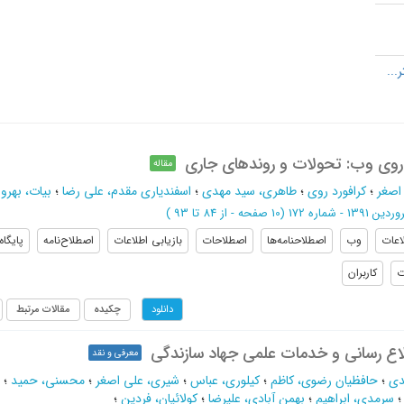
روی وب: تحولات و روندهای جاری
مقاله
اصغر
؛
کرافورد روی
؛
طاهری، سید مهدی
؛
اسفندیاری مقدم، علی رضا
؛
بیات، بهروز
دین 1391 - شماره 172
(‎10 صفحه -
از 84 تا 93
)
اعات
وب
اصطلاحنامه‌ها
اصطلاحات
بازیابی اطلاعات
اصطلاح‌نامه
پایگاه
ت
کاربران
چکیده
مقالات مرتبط
دانلود
طلاع رسانی و خدمات علمی جهاد سازندگی
معرفی و نقد
دی
؛
حافظیان رضوی، کاظم
؛
کیلوری، عباس
؛
شیری، علی اصغر
؛
محسنی، حمید
؛
سرمدی، ابراهیم
؛
بهمن آبادی، علیرضا
؛
کولائیان، فردین
؛