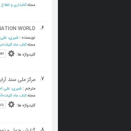
مجله
:
کتابداری و اطلاع 
6.
MATION WORLD
نویسنده
:
شیری، علی 
مجله
:
کتاب ماه کلیات
»
بهمن
اطل
کلیدواژه ها
:
7.
مرکز ملی سند آرایی ع
مترجم
:
شیری، علی اص
مجله
:
کتاب ماه کلیات
»
آبان 
پای
کلیدواژه ها
:
8.
گزارش چهل و نهمی