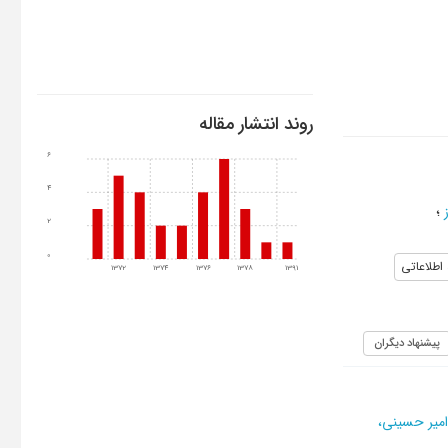
روند انتشار مقاله
6
4
؛
2
0
 اطلاعاتی
1372
1374
1376
1378
1391
پیشنهاد دیگران
امیر حسینی،