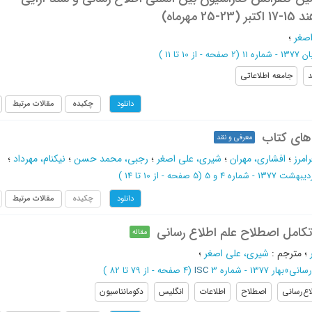
مهرماه)
صغر
؛
1377 - شماره 11
(‎2 صفحه -
از 10 تا 11
)
جامعه اطلاعاتی
چکیده
مقالات مرتبط
دانلود
 های کتاب
معرفی و نقد
امرز
؛
افشاری، مهران
؛
شیری، علی اصغر
؛
رجبی، محمد حسن
؛
نیکنام، مهرداد
؛
يبهشت 1377 - شماره 4 و 5
(‎5 صفحه -
از 10 تا 14
)
چکیده
مقالات مرتبط
دانلود
 تکامل اصطلاح علم اطلاع رسانی
مقاله
؛
مترجم
:
شیری، علی اصغر
؛
رسانی
»
بهار 1377 - شماره 3
ISC
(‎4 صفحه -
از 79 تا 82
)
اع‌رسانی
اصطلاح
اطلاعات
انگلیس
دکومانتاسیون