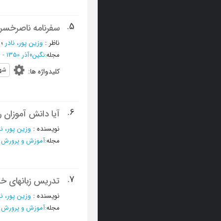
5.
سفرنامه ناصرخسر
ناظر
:
وزین پور، نادر
؛
مجله
:
نگین
»
آذر 1350 - شماره 79
شهر
کلیدواژه ها
:
6.
آیا دانش آموزان 
نویسنده
:
وزین پور، نا
مجله
:
آموزش و پرورش (ت
7.
تدریس زبانهای خ
نویسنده
:
وزین پور، نا
مجله
:
آموزش و پرورش (ت