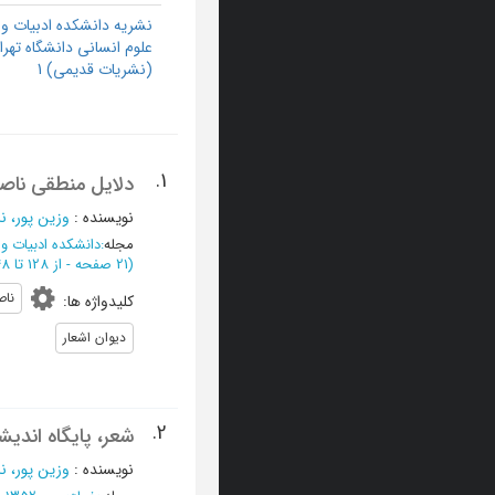
نشریه دانشکده ادبیات و
علوم انسانی دانشگاه تهرا
(نشریات قدیمی) 1
1.
دلایل منطقی ناص
نویسنده
:
وزین پور، نا
مجله
:
دانشکده ادبیات و
(‎21 صفحه -
از 128 تا 148
ناص
کلیدواژه ها
:
دیوان اشعار
2.
شعر، پایگاه اندیش
نویسنده
:
وزین پور، نا