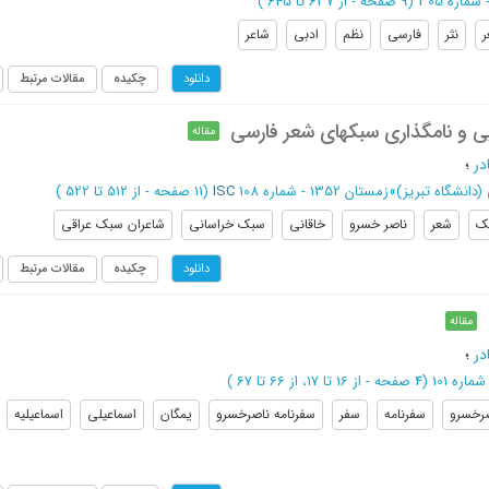
(‎9 صفحه -
از 637 تا 645
)
نثر
فارسی
نظم
ادبی
شاعر
چکیده
مقالات مرتبط
دانلود
یی و نامگذاری سبکهای شعر فارسی
مقاله
در
؛
(دانشگاه تبریز)
»
زمستان 1352 - شماره 108
ISC
(‎11 صفحه -
از 512 تا 522
)
ک
شعر
ناصر خسرو
خاقانی
سبک خراسانی
شاعران سبک عراقی
چکیده
مقالات مرتبط
دانلود
مقاله
در
؛
(‎4 صفحه -
از 16 تا 17،
از 66 تا 67
)
رخسرو
سفرنامه
سفر
سفرنامه ناصرخسرو
یمگان
اسماعیلی
اسماعیلیه