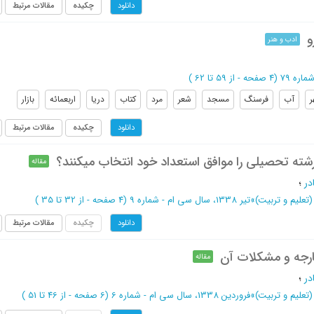
چکیده
مقالات مرتبط
دانلود
و
ادب و هنر
(‎4 صفحه -
از 59 تا 62
)
آب
فرسنگ
مسجد
شعر
مرد
کتاب
دریا
اربعمائه
بازار
چکیده
مقالات مرتبط
دانلود
رشته تحصیلی را موافق استعداد خود انتخاب میکنند؟
مقاله
در
؛
علیم و تربیت)
»
تیر 1338، سال سی ام - شماره 9
(‎4 صفحه -
از 32 تا 35
)
چکیده
مقالات مرتبط
دانلود
ارجه و مشکلات آن
مقاله
در
؛
علیم و تربیت)
»
فروردین 1338، سال سی ام - شماره 6
(‎6 صفحه -
از 46 تا 51
)