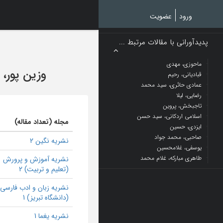
Ski
t
ورود
عضویت
mai
conten
پدیدآورانی با مقالات مرتبط ...
ماحوزی، مهدی
وزین پور، ن
قبادیانی، رحیم
عمادی حائری، سید محمد
رضایی، لیلا
تاجبخش، پروین
اسلامی اردکانی، سید حسن
مجله (تعداد مقاله)
ایزدی، حسین
صاحبی، محمد جواد
نشریه نگین 2
یوسفی، غلامحسین
طاهری مبارکه، غلام محمد
نشریه آموزش و پرورش
(تعلیم و تربیت) 2
نشریه زبان و ادب فارسی
(دانشگاه تبریز) 1
نشریه یغما 1