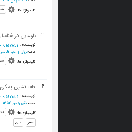
مجله
:
یغما
»
بهمن 1352 - شماره 305
شعر
کلیدواژه ها
:
3.
نارسایی در شناسا
نویسنده
:
وزین پور، نا
مجله
:
زبان و ادب فارسی 
سب
کلیدواژه ها
:
4.
قاف نشین یمگان
نویسنده
:
وزین پور، نا
مجله
:
نگین
»
مهر 1352 - شماره 101
ناص
کلیدواژه ها
:
مصر
دین