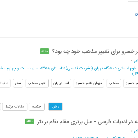
ن
ر خسرو برای تغییر مذهب خود چه بود؟
مقاله
در
؛
 علوم انسانی دانشگاه تهران (نشریات قدیمی)
»
تابستان 1358، سال بیست و چهارم - شماره 3 و 4
)
ر خسرو
مذهب
دیوان ناصر خسرو
اسماعیلیان
تغییر مذهب
سفر
سفرنا
چکیده
مقالات مرتبط
دانلود
ه در ادبیات فارسی - علل برتری مقام نظم بر نثر
مقاله
در
؛