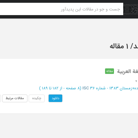
د
/
1 مقاله
غة العربیة
مقاله
؛
ده
»
زمستان 1383 - شماره 36
ISC
(‎8 صفحه -
از 182 تا 189
)
چکیده
مقالات مرتبط
دانلود