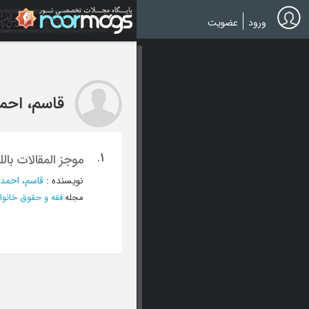
Ski
t
ورود
عضویت
mai
conten
قاسم، احم
1.
موجز المقالات بالل
نویسنده
:
قاسم، احمد
مجله
:
فقه و حقوق خانوا