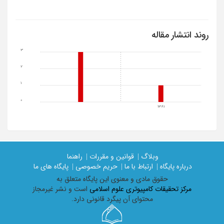
روند انتشار مقاله
3
2
1
0
1381
وبلاگ |
قوانین و مقررات |
راهنما
درباره پایگاه |
ارتباط با ما |
حریم خصوصی |
پایگاه های ما
حقوق مادی و معنوی اين پايگاه متعلق به
مرکز تحقیقات کامپیوتری علوم اسلامی
است و نشر غیرمجاز
محتوای آن پیگرد قانونی دارد.