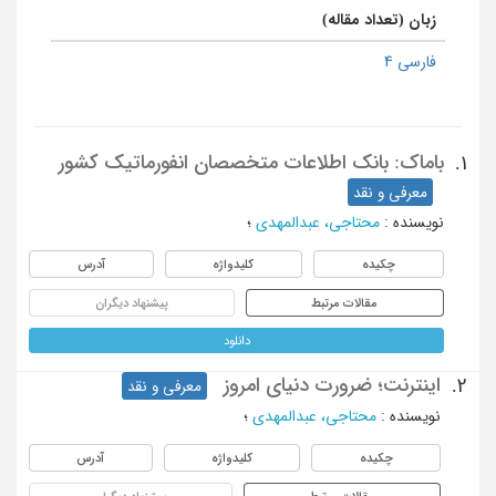
زبان (تعداد مقاله)
فارسی 4
باماک: بانک اطلاعات متخصصان انفورماتیک کشور
1.
معرفی و نقد
نویسنده
:
محتاجی، عبدالمهدی
؛
چکیده
کلیدواژه
آدرس
مقالات مرتبط
پیشنهاد دیگران
دانلود
اینترنت؛ ضرورت دنیای امروز
2.
معرفی و نقد
نویسنده
:
محتاجی، عبدالمهدی
؛
چکیده
کلیدواژه
آدرس