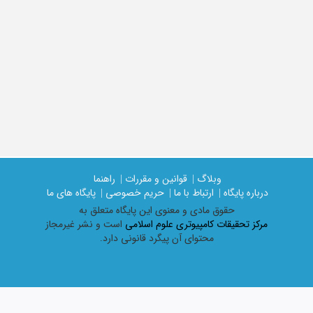
وبلاگ |
قوانین و مقررات |
راهنما
درباره پایگاه |
ارتباط با ما |
حریم خصوصی |
پایگاه های ما
حقوق مادی و معنوی اين پايگاه متعلق به
مرکز تحقیقات کامپیوتری علوم اسلامی
است و نشر غیرمجاز
محتوای آن پیگرد قانونی دارد.