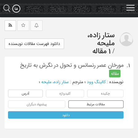
Ski
t
mai
conten
ستار زاده،
ملیحه
دانلود فهرست مقالات نویسنده
/
1 مقاله
مورخان عصر رنسانس و تحول در نگرش به تاریخ
1.
مقاله
نویسنده
:
کالینگ وود
؛
مترجم
:
ستار زاده، ملیحه
؛
چکیده
کلیدواژه
آدرس
مقالات مرتبط
پیشنهاد دیگران
دانلود