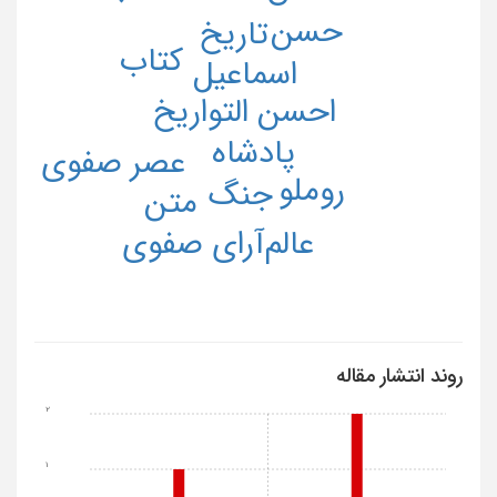
حسن
تاریخ
کتاب
اسماعیل
احسن التواریخ
پادشاه
عصر صفوی
روملو
جنگ
متن
عالم‌آرای صفوی
روند انتشار مقاله
2
1