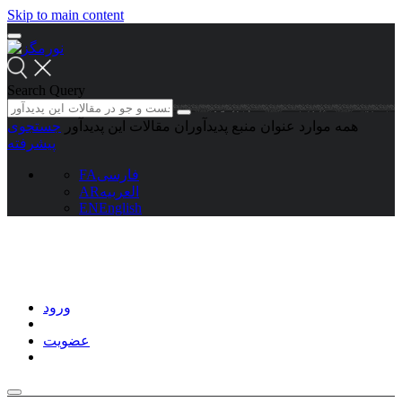
Skip to main content
Search Query
همه موارد
عنوان منبع
پدیدآوران
مقالات این پدیدآور
جستجوی
پیشرفته
فارسی
FA
العربیه
AR
EN
English
ورود
عضویت