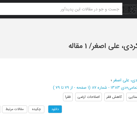
کردی، علی اصغر
/
1 مقاله
دی، علی اصغر
؛
تماعی
»
دي 1383 - شماره 87
(‎1 صفحه -
از 79 تا 79
)
تایی
کاهش فقر
اصلاحات ارضی
فقرا
چکیده
مقالات مرتبط
دانلود