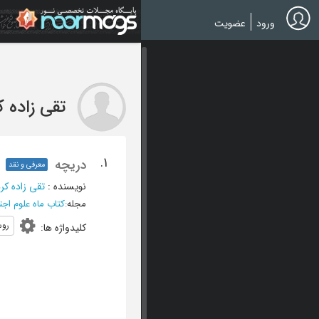
Ski
t
ورود
عضویت
mai
conten
تقی زاده 
1.
دریچه
معرفی و نقد
نویسنده
:
تقی زاده کر
مجله
:
کتاب ماه علوم اج
روس
کلیدواژه ها
: