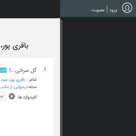
Ski
t
ورود
عضویت
mai
conten
باقری پور
1.
گل سرخی...!
ادب 
شاعر
:
باقری پور، سید
مجله
:
درسهایی از مکتب 
ترج
کلیدواژه ها
: