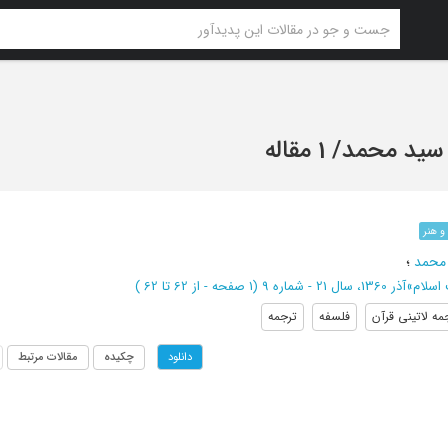
، سید محمد
/
1 مقاله
و هنر
 محمد
؛
اسلام
»
آذر 1360، سال 21 - شماره 9
(‎1 صفحه -
از 62 تا 62
)
مه لاتینی قرآن
فلسفه
ترجمه
چکیده
مقالات مرتبط
دانلود