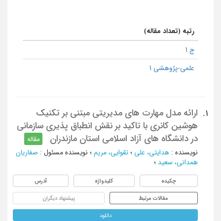
رتبه (تعداد مقاله)
ج 1
علمی-پژوهشی 1
ارائه مدل مهارت های مدیریتی مبتنی بر تکنیک
1.
هوشین کانری با تاکید بر نقش انطباق پذیری سازمانی
در دانشگاه های آزاد اسلامی استان مازندران
مقاله
نویسنده
:
هدایتی، علی
؛
تقوایی، مریم
؛
نویسنده مسئول
:
صفاریان
همدانی، سعید
؛
چکیده
کلیدواژه
آدرس
مقالات مرتبط
پیشنهاد دیگران
دانلود