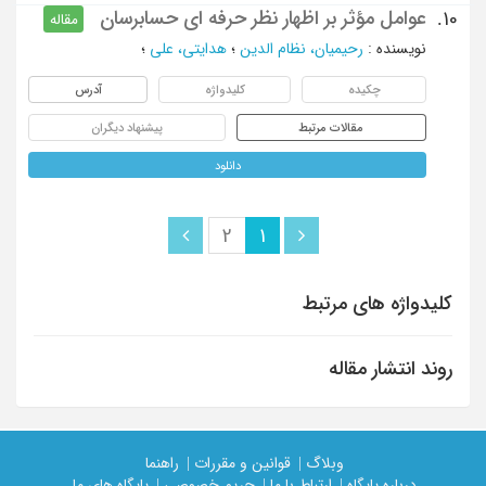
عوامل مؤثر بر اظهار نظر حرفه ای حسابرسان
10.
مقاله
نویسنده
:
رحیمیان، نظام الدین
؛
هدایتی، علی
؛
چکیده
کلیدواژه
آدرس
مقالات مرتبط
پیشنهاد دیگران
دانلود
2
1
کلیدواژه های مرتبط
روند انتشار مقاله
وبلاگ |
قوانین و مقررات |
راهنما
درباره پایگاه |
ارتباط با ما |
حریم خصوصی |
پایگاه های ما