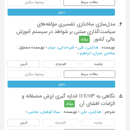
مقالات مرتبط
پیشنهاد دیگران
دانلود
مدل‌سازی ساختاری تفسیری مؤلفه‌های
4.
سیاست‌گذاری مبتنی بر شواهد در سیستم آموزش
عالی کشور
مقاله
نویسنده
:
هدایتی، علی
؛
شیرخدایی، میثم
؛
نویسنده مسئول
:
صالحی عمران، ابراهیم
؛
چکیده
کلیدواژه
آدرس
مقالات مرتبط
پیشنهاد دیگران
دانلود
نگاهی به IFRS13 اندازه گیری ارزش منصفانه و
5.
الزامات افشای آن
مقاله
مترجم
:
هدایتی، علی
؛
نویسنده
:
سیاه کوهیان، مجتبی
؛
چکیده
کلیدواژه
آدرس