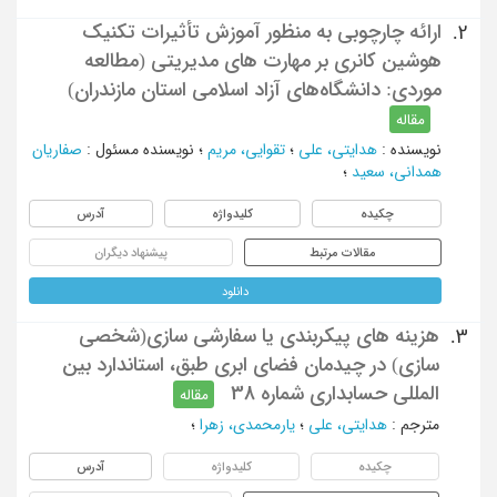
ارائه چارچوبی به منظور آموزش تأثیرات تکنیک
2.
هوشین کانری بر مهارت های مدیریتی (مطالعه
موردی: دانشگاه‌‌های آزاد اسلامی استان مازندران)
مقاله
نویسنده
:
هدایتی، علی
؛
تقوایی، مریم
؛
نویسنده مسئول
:
صفاریان
همدانی، سعید
؛
چکیده
کلیدواژه
آدرس
مقالات مرتبط
پیشنهاد دیگران
دانلود
هزینه ‌های پیکربندی یا سفارشی ‌سازی(شخصی
3.
‌سازی) در چیدمان فضای ابری طبق، استاندارد بین‌
المللی حسابداری شماره 38
مقاله
مترجم
:
هدایتی، علی
؛
یارمحمدی، زهرا
؛
چکیده
کلیدواژه
آدرس