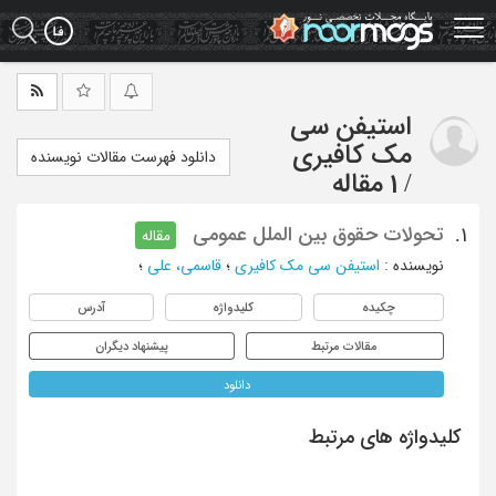
Ski
t
mai
conten
استیفن سی
مک کافیری
دانلود فهرست مقالات نویسنده
/
1 مقاله
تحولات حقوق بین الملل عمومی
1.
مقاله
نویسنده
:
استیفن سی مک کافیری
؛
قاسمی، علی
؛
چکیده
کلیدواژه
آدرس
مقالات مرتبط
پیشنهاد دیگران
دانلود
کلیدواژه های مرتبط