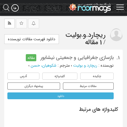
Ski
t
mai
conten
ریچارد.و.بولیت
دانلود فهرست مقالات نویسنده
/
1 مقاله
بازسازی جغرافیایی و جمعیتی نیشابور
1.
مقاله
نویسنده
:
ریچارد.و.بولیت
؛
مترجم
:
شکوهیان، حسن
؛
چکیده
کلیدواژه
آدرس
مقالات مرتبط
پیشنهاد دیگران
دانلود
کلیدواژه های مرتبط