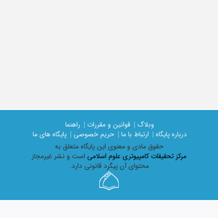
وبلاگ |
قوانین و مقررات |
راهنما
درباره پایگاه |
ارتباط با ما |
حریم خصوصی |
پایگاه های ما
حقوق مادی و معنوی اين پايگاه متعلق به
مرکز تحقیقات کامپیوتری علوم اسلامی
است و نشر غیرمجاز
محتوای آن پیگرد قانونی دارد.