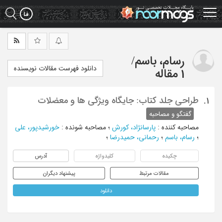
Ski
t
mai
conten
رسام، باسم
/
دانلود فهرست مقالات نویسنده
1 مقاله
طراحی جلد کتاب: جایگاه ویژگی ها و معضلات
1.
گفتگو و مصاحبه
مصاحبه کننده
:
پارسانژاد، کورش
؛
مصاحبه شونده
:
خورشیدپور، علی
؛
رسام، باسم
؛
رحمانی، حمیدرضا
؛
چکیده
کلیدواژه
آدرس
مقالات مرتبط
پیشنهاد دیگران
دانلود