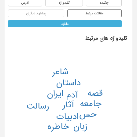
چکیده
کلیدواژه
آدرس
مقالات مرتبط
پیشنهاد دیگران
دانلود
کلیدواژه های مرتبط
شاعر
داستان
قصه
ایران
آدم
جامعه
آثار
رسالت
حس
ادبیات
زبان
خاطره