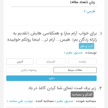
زبان (تعداد مقاله)
فارسی 2
برای خواب آرام سارا و همکلاسی هایش (تقدیم به
1.
زلزله زدگان بم): هیس... آرام تر... اینجا رولکم خوابیده
ادب و هنر
نویسنده
:
صدیق، مقیم
؛
چکیده
کلیدواژه
آدرس
مقالات مرتبط
پیشنهاد دیگران
دانلود
زیر برف است تمنای شنا کردن کاغذ در باد
2.
گفتگو و مصاحبه
مصاحبه شونده
:
صدیق، مقیم
؛
مصاحبه کننده
:
مودب، علی محمد
؛