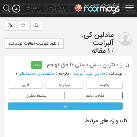
Ski
t
mai
conten
مادلین کی.
آلبرایت
دانلود فهرست مقالات نویسنده
/
1 مقاله
از دکترین پیش دستی تا حق تهاجم
1.
مقاله
نویسنده
:
مادلین کی. آلبرایت
؛
مترجم
:
معتضدیان، محمدعلی
؛
چکیده
کلیدواژه
آدرس
مقالات مرتبط
پیشنهاد دیگران
دانلود
کلیدواژه های مرتبط