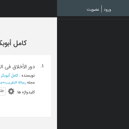
Ski
t
ورود
عضویت
mai
conten
کامل أبوبک
1.
دور الأخلاق فی ال
نویسنده
:
کامل أبوبکر
مجله
:
رسالة التقریب
»
جما
الأ
کلیدواژه ها
: