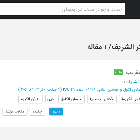
ر الشریف
/
1 مقاله
تقریب
مقاله
 الشریف
؛
دی الاول و جمادی الثانی 1426 - العدد 49
ISC
(‎4 صفحه -
از 203 تا 206
)
خلاق الکریمة
الأخلاق الإسلامیة
الإنسان الکامل
دین
القرآن الکریم
چکیده
مقالات مرتبط
دانلود