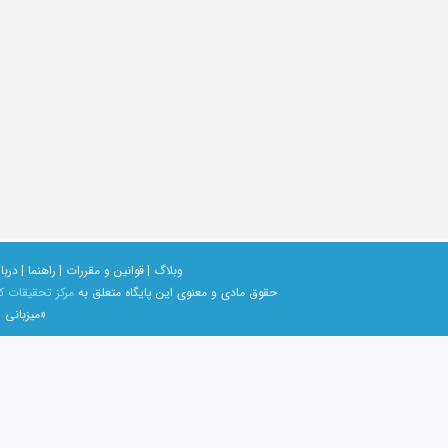
وبلاگ |
قوانین و مقررات |
راهنما |
دربار
حقوق مادی و معنوی اين پايگاه متعلق به
مرکز تحقیقات ک
«میزبانی