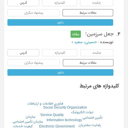
چکیده
کلیدواژه
آدرس
مقالات مرتبط
پیشنهاد دیگران
دانلود
جعل سرزمین!
4.
مقاله
نویسنده
:
حسینی، سعید
؛
چکیده
کلیدواژه
آدرس
مقالات مرتبط
پیشنهاد دیگران
دانلود
کلیدواژه های مرتبط
فناوری اطلاعات و ارتباطات
Social Security Organization
دولت الکترونیک
Service Quality
سازمان
تأمین اجتماعی
Information technology
سازمان تأمین اجتماعی
رضایت مشتریان
کیفیت خدمات
Electronic Government