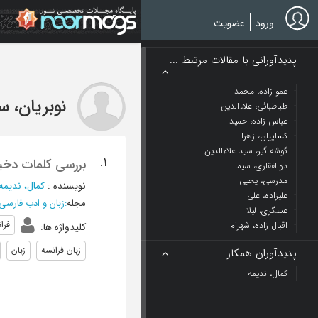
Ski
t
ورود
عضویت
mai
conten
پدیدآورانی با مقالات مرتبط ...
عمو زاده، محمد
نوبریان، س
طباطبائی، علاءالدین
عباس زاده، حمید
کساییان، زهرا
گوشه گیر، سید علاءالدین
1.
بررسی کلمات دخیل
ذوالفقاری، سیما
مدرسی، یحیی
نویسنده
:
کمال، ندیمه
علیزاده، علی
مجله
:
زبان و ادب فارسی 
عسگری، لیلا
فرا
اقبال زاده، شهرام
کلیدواژه ها
:
زبان فرانسه
زبان
پدیدآوران همکار
کمال، ندیمه