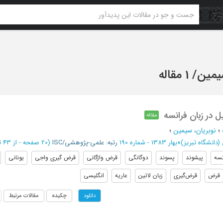
یمین
/
1 مقاله
 در زبان فرانسه
مقاله
؛
نوبریان، سیمین
؛
(دانشگاه تبریز)
»
بهار 1383 - شماره 190
رتبه: علمی-پژوهشی/ISC
(‎20 صفحه -
از 43 تا 62
نسه
پیشوند
پسوند
دوگانگی
قرض واژگانی
قرض گیری واجی
یونانی
قرض
قرض‌گیری
زبان لاتین
عاریه
انگلیسی
چکیده
مقالات مرتبط
دانلود