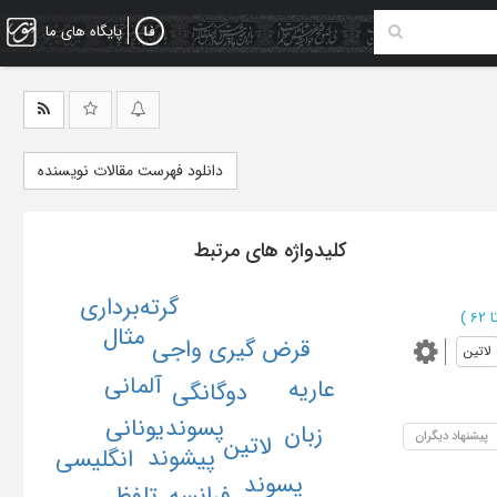
پایگاه های ما
دانلود فهرست مقالات نویسنده
کلیدواژه های مرتبط
گرته‌برداری
)
مثال
قرض گیری واجی
لاتین
آلمانی
عاریه
دوگانگی
پسوند
یونانی
زبان
پیشنهاد دیگران
لاتین
پیشوند
انگلیسی
پسوند
تلفظ
فرانسه