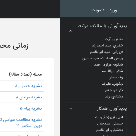
Ski
t
ورود
عضویت
mai
conten
پدیدآورانی با مقالات مرتبط ...
مظفری، آیت
زمانی مح
خضری، سید احمدرضا
فروزانی، سید ابوالقاسم
رییس السادات، سید حسین
بادکوبه هزاوه، احمد
شاکر، ابوالقاسم
مجله (تعداد مقاله)
وفا، جعفر
زنگویی، علیرضا
نشریه حصون 8
نکونام، جعفر
مختاری، رضا
نشریه مربیان 8
پدیدآوران همکار
نشریه پیام 5
ادبی فیروزجائی، رضا
نشریه مطالعات سیاسی ت
حسینی، سیدجلال
نوین اسلامی 3
بخشیان، ابوالقاسم