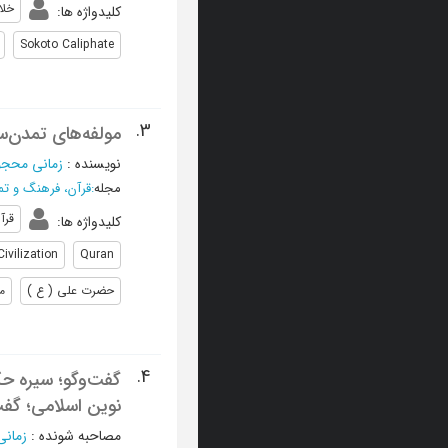
خلا
کلیدواژه ها
:
Sokoto Caliphate
3.
مولفه‌های تمدن‌سا
نویسنده
:
زمانی محج
مجله
:
قرآن، فرهنگ و ت
قرآ
کلیدواژه ها
:
ivilization
Quran
حضرت علی ( ع )
م
4.
گفت‌وگو؛ سیره حک
نوین اسلامی؛ گفت
مصاحبه شونده
:
زمان