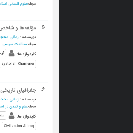
مجله
:
علوم انسانی اسلا
5.
مؤلفه‌ها و شاخص‌ه
نویسنده
:
زمانی محج
مجله
:
مطالعات سیاسی ت
آیت
کلیدواژه ها
:
ayatollah Khamenei
6.
جغرافیای تاریخی
نویسنده
:
زمانی محج
مجله
:
علم و تمدن در اسل
علم
کلیدواژه ها
:
Civilization Al Iraq