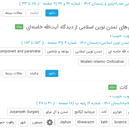
می صدرا
»
پاییز و زمستان 1402 - شماره 46 و 47
(‎9 صفحه -
از 25 تا 33
)
چکیده
مقالات مرتبط
دانلود
ای تمدن نوین اسلامی از دیدگاه آیت‌الله خامنه‌ای
مقاله
وب، حبیب
؛
مدن نوین اسلامی
»
زمستان 1401 - شماره 4
(‎31 صفحه -
از 153 تا 183
)
 الله خامنه ای
تمدن نوین اسلامی
مولفه و شاخص
omponent and parameter
Modern Islamic Civilization
چکیده
مقالات مرتبط
دانلود
 کاث
مقاله
وب، حبیب
؛
ام
»
تابستان 1401 - شماره 12
رتبه: ب
(‎18 صفحه -
از 31 تا 48
)
خوارزم
کاث
جرجانیه گرگانج
تمدن و آل عراق
Jurjaniyeh Gurganj
Science
kath
Khwarazm
Jeyhun
جیحون
شهر
یاقوت حمو