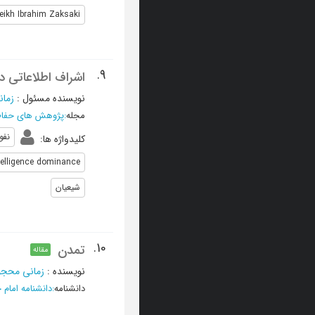
eikh Ibrahim Zaksaki
9.
اشراف اطلاعاتی د
نویسنده مسئول
:
زما
مجله
:
پژوهش های حفاظ
نفو
کلیدواژه ها
:
telligence dominance
شیعیان
10.
تمدن
مقاله
نویسنده
:
زمانی محج
دانشنامه
:
دانشنامه امام 