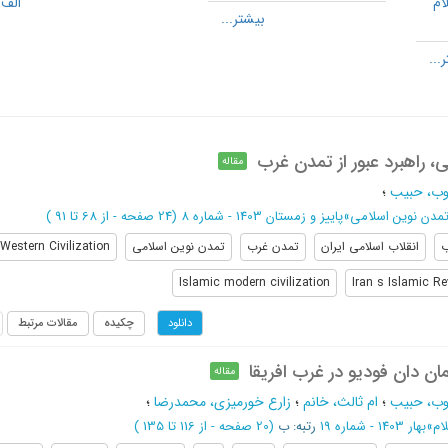
ام
الف 1
، راهبرد عبور از تمدن غرب
مقاله
وب، حبیب
؛
مدن نوین اسلامی
»
پاییز و زمستان 1403 - شماره 8
(‎24 صفحه -
از 68 تا 91
)
ب
انقلاب اسلامی ایران
تمدن غرب
تمدن نوین اسلامی
Western Civilization
Islamic modern civilization
Iran s Islamic Re
چکیده
مقالات مرتبط
دانلود
ان دان فودیو در غرب افریقا
مقاله
وب، حبیب
؛
ام ثالث، خانم
؛
زارع خورمیزی، محمدرضا
؛
ام
»
بهار 1403 - شماره 19
رتبه: ب
(‎20 صفحه -
از 116 تا 135
)