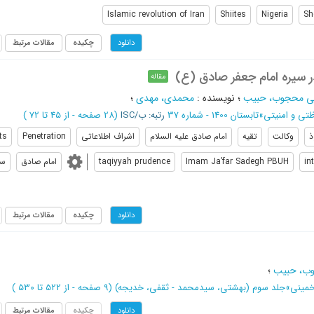
Islamic revolution of Iran
Shiites
Nigeria
Sh
چکیده
مقالات مرتبط
دانلود
ر سیره امام جعفر صادق (ع)
مقاله
نی محجوب، حبیب
؛
نویسنده
:
محمدی، مهدی
؛
تی و امنیتی
»
تابستان 1400 - شماره 37
رتبه: ب/ISC
(‎28 صفحه -
از 45 تا 72
)
ذ
وکالت
تقیه
امام صادق علیه السلام
اشراف اطلاعاتی
Penetration
ts
in
Imam Ja’far Sadegh PBUH
taqiyyah prudence
امام صادق
سی
چکیده
مقالات مرتبط
دانلود
وب، حبیب
؛
خمینی
»
جلد سوم (بهشتی، سیدمحمد - ثقفی، خدیجه)
(‎9 صفحه -
از 522 تا 530
)
چکیده
مقالات مرتبط
دانلود