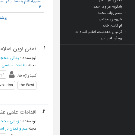
مددی، سید نادر
نشریه علم و تمدن در اسل
بادکوبه هزاوه، احمد
3
منصورنژاد، محمد
شیرودی، مرتضی
ام ثالث، خانم
گرامیان دهدشت، اعظم السادات
رودگر، قنبر علی
1.
تمدن نوین اسلامی
نویسنده
:
زمانی محج
مجله
:
مطالعات سیاسی ت
غر
کلیدواژه ها
:
volution
the West
2.
اقدامات علمی عثم
نویسنده
:
زمانی محج
مجله
:
علم و تمدن در اسل