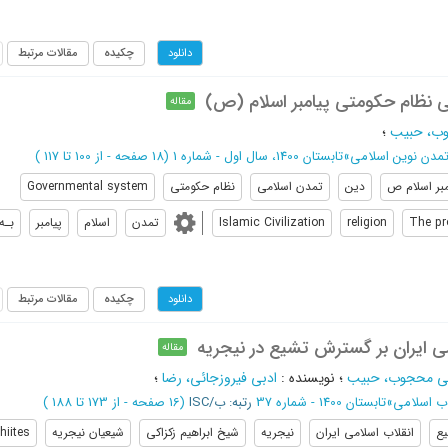
چکیده
مقالات مرتبط
دانلود
نظام حکومتی پیامبر اسلام (ص)
مقاله
وب، حبیب
؛
مدن نوین اسلامی
»
تابستان 1400، سال اول - شماره 1
(‎18 صفحه -
از 100 تا 117
)
مبر اسلام ص
دین
تمدن اسلامی
نظام حکومتی
Governmental system
The pr
religion
Islamic Civilization
تمدن
اسلام
پیامبر
بـه
چکیده
مقالات مرتبط
دانلود
امی ایران بر گسترش تشیع در نیجریه
مقاله
نی محجوب، حبیب
؛
نویسنده
:
ادبی فیروزجائی، رضا
؛
ب اسلامی
»
تابستان 1400 - شماره 37
رتبه: ب/ISC
(‎16 صفحه -
از 173 تا 188
)
ع
انقلاب اسلامی ایران
نیجریه
شیخ ابراهیم زکزاکی
شیعیان نیجریه
hiites