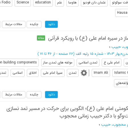
فت سوکوتو
عثمان دان فودیو
هاوسا
علم
education
Science
 Fodio
Hausa
چکیده
مقالات مرتبط
دانلود
ز در سیره امام علی (ع) با رویکرد قرآنی
مقاله
وب، حبیب
؛
مدن
»
بهار 1403 - شماره 15
رتبه: الف
(‎26 صفحه -
از 46 تا 71
)
ن
امام علی ع
تمدن اسلامی
مولفه های تمدن ساز
ion building components
Islamic C
Imam Ali
تمدن
سیرۀ امام علی
اخلاق
اسلامی
تمدن‌
ؤلفه‌های
چکیده
مقالات مرتبط
دانلود
ومتی امام علی (ع)؛ الگویی برای حرکت در مسیر تمد نسازی
‌وگو با دکتر حبیب زمانی محجوب
ی محجوب، حبیب
؛