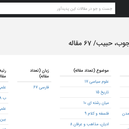
جوب، حبیب
/
67 مقاله
موضوع (تعداد مقاله)
زبان (تعداد
رتبه
مقاله)
مقال
علوم سیاسی 17
فارسی 67
علمی
تاریخ 15
ب 8
میان رشته ای 10
علمی
مدن
فلسفه و کلام 9
بین ا
ادیان، مذاهب و عرفان 8