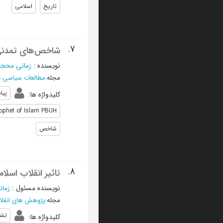
تاریخ
اسلامی
7.
شاخص‌های تمدنی 
نویسنده
:
زمانی محج
مجله
:
مطالعات سیاسی ت
پیا
کلیدواژه ها
:
ophet of Islam PBUH
شاخص
8.
تاثیر انقلاب اسل
نویسنده مسئول
:
زما
مجله
:
پژوهش های انقلا
تشی
کلیدواژه ها
: