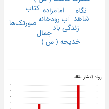
کتاب
امامزاده
نگاه
شاهد
آب رودخانه
صورتک‌ها
باد
زندگی
جمال
خدیجه ( س )
روند انتشار مقاله
4
3
2
1
0