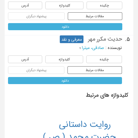
چکیده
کلیدواژه
آدرس
مقالات مرتبط
پیشنهاد دیگران
دانلود
حدیث مکرر مهر
5.
معرفی و نقد
نویسنده
:
صادقی، میترا
؛
چکیده
کلیدواژه
آدرس
مقالات مرتبط
پیشنهاد دیگران
دانلود
کلیدواژه های مرتبط
روایت داستانی
حضرت محمد ( ص )