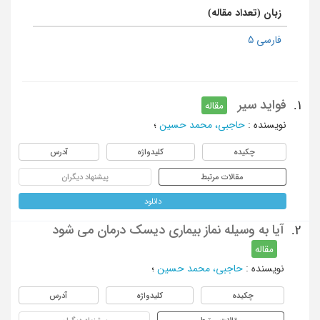
زبان (تعداد مقاله)
فارسی 5
فواید سیر
1.
مقاله
نویسنده
:
حاجبی، محمد حسین
؛
چکیده
کلیدواژه
آدرس
مقالات مرتبط
پیشنهاد دیگران
دانلود
آیا به وسیله نماز بیماری دیسک درمان می شود
2.
مقاله
نویسنده
:
حاجبی، محمد حسین
؛
چکیده
کلیدواژه
آدرس