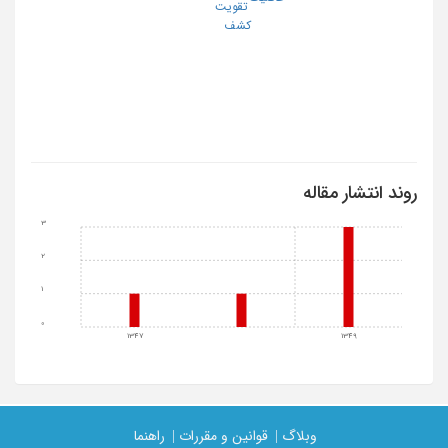
تقویت
کشف
روند انتشار مقاله
3
2
1
0
1347
1349
وبلاگ |
قوانین و مقررات |
راهنما