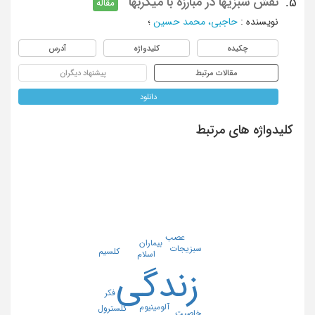
نقش سبزیها در مبارزه با میکربها
5.
مقاله
نویسنده
:
حاجبی، محمد حسین
؛
چکیده
کلیدواژه
آدرس
مقالات مرتبط
پیشنهاد دیگران
دانلود
کلیدواژه های مرتبط
عصب
بیماران
سبزیجات
کلسیم
اسلام
زندگی
فکر
آلومینیوم
کلسترول
خاصیت