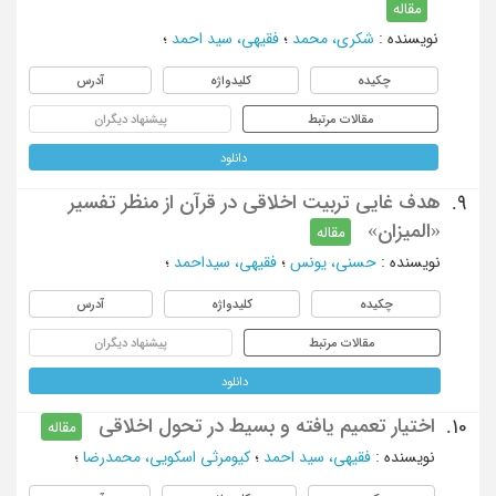
مقاله
نویسنده
:
شکری، محمد
؛
فقیهی، سید احمد
؛
چکیده
کلیدواژه
آدرس
مقالات مرتبط
پیشنهاد دیگران
دانلود
هدف غایی تربیت اخلاقی در قرآن از منظر تفسیر
9.
«المیزان»
مقاله
نویسنده
:
حسنی، یونس
؛
فقیهی، سیداحمد
؛
چکیده
کلیدواژه
آدرس
مقالات مرتبط
پیشنهاد دیگران
دانلود
اختیار تعمیم یافته و بسیط در تحول اخلاقی
10.
مقاله
نویسنده
:
فقیهی، سید احمد
؛
کیومرثی اسکویی، محمدرضا
؛