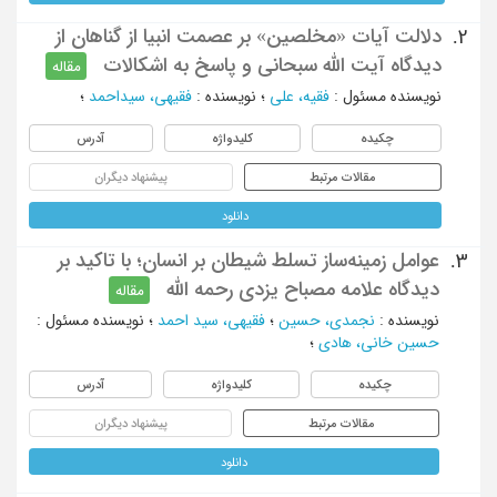
دلالت آیات «مخلصین» بر عصمت انبیا از گناهان از
2.
دیدگاه آیت الله سبحانی و پاسخ به اشکالات
مقاله
نویسنده مسئول
:
فقیه، علی
؛
نویسنده
:
فقیهی، سیداحمد
؛
چکیده
کلیدواژه
آدرس
مقالات مرتبط
پیشنهاد دیگران
دانلود
عوامل زمینه‌ساز تسلط شیطان بر انسان؛ با تاکید بر
3.
دیدگاه علامه مصباح یزدی رحمه الله
مقاله
نویسنده
:
نجمدی‌، حسین
؛
فقیهی، سید احمد
؛
نویسنده مسئول
:
حسین خانی، هادی
؛
چکیده
کلیدواژه
آدرس
مقالات مرتبط
پیشنهاد دیگران
دانلود