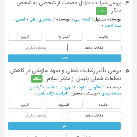
بررسی سرایت‌ دلایل عصمت از شخصی به شخص
4.
دیگر
مقاله
نویسنده مسئول
:
فقیه، علی
؛
نویسنده
:
غضنفری، علی
؛
فقیهی،
سید احمد
؛
چکیده
کلیدواژه
آدرس
مقالات مرتبط
پیشنهاد دیگران
دانلود
بررسی تأثیر رضایت شغلی و تعهد سازمانی در کاهش
5.
تخلفات شغلی پلیس از منظر اسلام
مقاله
نویسنده
:
دعاگویان، داود
؛
فقیهی، سید احمد
؛
گرجیان،
محمدمهدی
؛
نویسنده مسئول
:
ابراهیم نژاد، ناصر
؛
چکیده
کلیدواژه
آدرس
مقالات مرتبط
پیشنهاد دیگران
دانلود