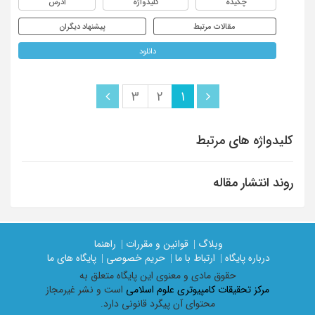
چکیده
کلیدواژه
آدرس
مقالات مرتبط
پیشنهاد دیگران
دانلود
3
2
1
کلیدواژه های مرتبط
روند انتشار مقاله
وبلاگ |
قوانین و مقررات |
راهنما
درباره پایگاه |
ارتباط با ما |
حریم خصوصی |
پایگاه های ما
حقوق مادی و معنوی اين پايگاه متعلق به
مرکز تحقیقات کامپیوتری علوم اسلامی
است و نشر غیرمجاز
محتوای آن پیگرد قانونی دارد.