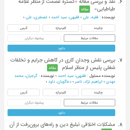
نقد و بررسی مقالۀ «گسترۀ عصمت از منظر علامه
6.
طباطبایی»
مقاله
نویسنده
:
فقیه، علی
؛
فقیهی، سید احمد
؛
غضنفری، علی
؛
چکیده
کلیدواژه
آدرس
مقالات مرتبط
پیشنهاد دیگران
دانلود
بررسی نقش وجدان‌ کاری در کاهش جرایم و تخلفات
7.
شغلی پلیس از منظر اسلام
مقاله
نویسنده مسئول
:
فقیهی، سید احمد
؛
نویسنده
:
گرجیان، محمد
مهدی
؛
ابراهیم نژاد، ناصر
؛
دعاگویان، داود
؛
چکیده
کلیدواژه
آدرس
مقالات مرتبط
پیشنهاد دیگران
دانلود
مشکلات اخلاقی تبلیغ دین و راه‌های برون‌رفت از آن
8.