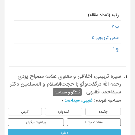
رتبه (تعداد مقاله)
ب 7
علمی-ترویجی 5
ج 1
سیره تربیتی، اخلاقی و معنوی علامه مصباح یزدی
1.
رحمه الله درگفت‌وگو با حجت‌الاسلام و المسلمین دکتر
سیداحمد فقیهی
گفتگو و مصاحبه
مصاحبه شونده
:
فقیهی، سیداحمد
؛
چکیده
کلیدواژه
آدرس
مقالات مرتبط
پیشنهاد دیگران
دانلود